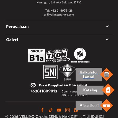
Kuningan, Jakarta Selatan, 12910
Tel: +62 21 8935 128
cs@vellinogranite.com
Perusahaan
Galeri
Kalkulator
Lantai
Jam Operasional
Pusat Panggilan
Katalog
+62811809012
Senin sampai Jumat
08.00 - 17.00 WIB
Visualisasi
© 2026 VELLINO Granite SEMUA HAK CIPTA DILINDUNGI