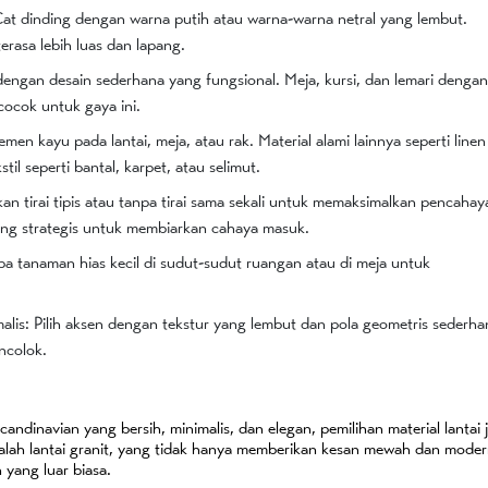
at dinding dengan warna putih atau warna-warna netral yang lembut.
rasa lebih luas dan lapang.
t dengan desain sederhana yang fungsional. Meja, kursi, dan lemari denga
 cocok untuk gaya ini.
en kayu pada lantai, meja, atau rak. Material alami lainnya seperti linen
til seperti bantal, karpet, atau selimut.
 tirai tipis atau tanpa tirai sama sekali untuk memaksimalkan pencaha
yang strategis untuk membiarkan cahaya masuk.
 tanaman hias kecil di sudut-sudut ruangan atau di meja untuk
lis: Pilih aksen dengan tekstur yang lembut dan pola geometris sederha
encolok.
ndinavian yang bersih, minimalis, dan elegan, pemilihan material lantai 
adalah lantai granit, yang tidak hanya memberikan kesan mewah dan moder
 yang luar biasa.