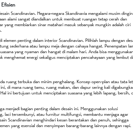
Efisien
esain Scandinavian. Negara-negara Skandinavia mengalami musim dingin
aan alami sangat diandalkan untuk membuat ruangan tetap cerah dan
ar yang membiarkan sinar matahari masuk sebanyak mungkin adalah ciri
.
i elemen penting dalam interior Scandinavian. Pilihlah lampu dengan des
gantung sederhana atau lampu meja dengan cahaya hangat. Penempatan l
 suasana yang nyaman dan hangat di malam hari. Anda bisa menggunaka
uk menghemat energi sekaligus menciptakan pencahayaan yang lembut d
da ruang terbuka dan minim penghalang. Konsep open-plan atau tata le
ni, di mana ruang tamu, ruang makan, dan dapur sering kali digabungk
 Hal ini bertujuan untuk menciptakan suasana yang lebih lapang, bersih, 
uga menjadi bagian penting dalam desain ini. Menggunakan solusi
g, laci tersembunyi, atau furnitur multifungsi, membantu menjaga agar
 Desain Scandinavian menghindari kesan berantakan dan penuh, sehingga
emen yang esensial dan menyimpan barang-barang lainnya dengan rapi.