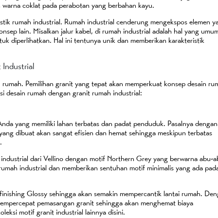
 warna coklat pada perabotan yang berbahan kayu.
ristik rumah industrial. Rumah industrial cenderung mengekspos elemen y
ep lain. Misalkan jalur kabel, di rumah industrial adalah hal yang umu
untuk diperlihatkan. Hal ini tentunya unik dan memberikan karakteristik
Industrial
u rumah. Pemilihan granit yang tepat akan memperkuat konsep desain ru
si desain rumah dengan granit rumah industrial:
k Anda yang memiliki lahan terbatas dan padat penduduk. Pasalnya dengan
 yang dibuat akan sangat efisien dan hemat sehingga meskipun terbatas
.
ndustrial dari Vellino dengan motif Northern Grey yang berwarna abu-
rumah industrial dan memberikan sentuhan motif minimalis yang ada pad
 finishing Glossy sehingga akan semakin mempercantik lantai rumah. De
 mempercepat pemasangan granit sehingga akan menghemat biaya
eksi motif granit industrial lainnya disini.