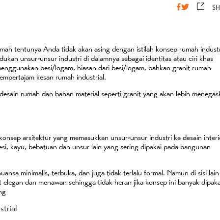
SH
umah tentunya Anda tidak akan asing dengan istilah konsep rumah industr
n unsur-unsur industri di dalamnya sebagai identitas atau ciri khas
menggunakan besi/logam, hiasan dari besi/logam, bahkan granit rumah
mempertajam kesan rumah industrial.
si desain rumah dan bahan material seperti granit yang akan lebih menega
nsep arsitektur yang memasukkan unsur-unsur industri ke desain interi
 besi, kayu, bebatuan dan unsur lain yang sering dipakai pada bangunan
ansa minimalis, terbuka, dan juga tidak terlalu formal. Namun di sisi lain
t elegan dan menawan sehingga tidak heran jika konsep ini banyak dipaka
ng
trial