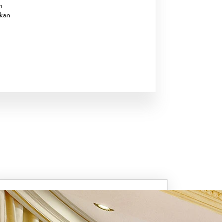
n
lkan