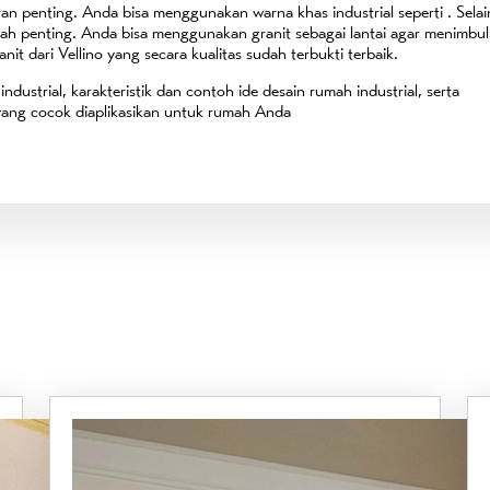
eran penting. Anda bisa menggunakan warna khas industrial seperti . Selai
alah penting. Anda bisa menggunakan granit sebagai lantai agar menimbu
 dari Vellino yang secara kualitas sudah terbukti terbaik.
industrial, karakteristik dan contoh ide desain rumah industrial, serta
 yang cocok diaplikasikan untuk rumah Anda