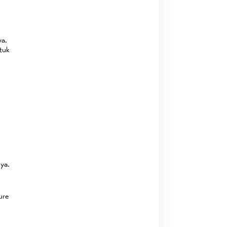
ya.
tuk
nya.
ure