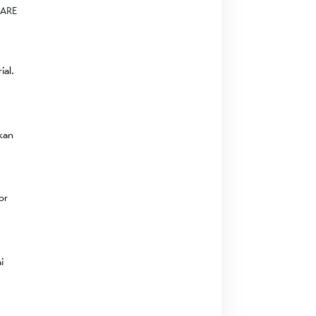
ARE
ial.
skan
or
i