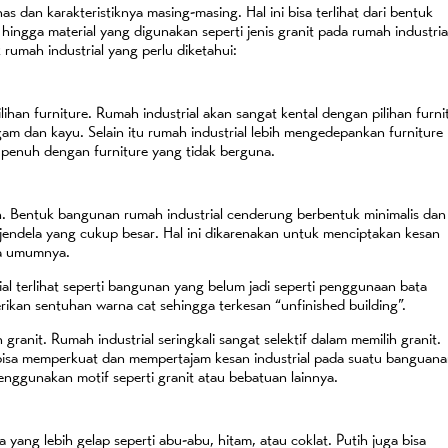
s dan karakteristiknya masing-masing. Hal ini bisa terlihat dari bentuk
ingga material yang digunakan seperti jenis granit pada rumah industria
k rumah industrial yang perlu diketahui:
pilihan furniture. Rumah industrial akan sangat kental dengan pilihan furni
am dan kayu. Selain itu rumah industrial lebih mengedepankan furniture
 penuh dengan furniture yang tidak berguna.
n. Bentuk bangunan rumah industrial cenderung berbentuk minimalis dan
ndela yang cukup besar. Hal ini dikarenakan untuk menciptakan kesan
ada umumnya.
ial terlihat seperti bangunan yang belum jadi seperti penggunaan bata
erikan sentuhan warna cat sehingga terkesan “unfinished building”.
n granit. Rumah industrial seringkali sangat selektif dalam memilih granit.
 bisa memperkuat dan mempertajam kesan industrial pada suatu banguan
enggunakan motif seperti granit atau bebatuan lainnya.
yang lebih gelap seperti abu-abu, hitam, atau coklat. Putih juga bisa