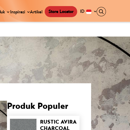
ID
Store Locator
duk
Inspirasi
Artikel
Produk Populer
RUSTIC AVIRA
CHARCOAL