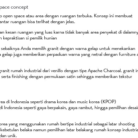
Space concept
sep open space atau area dengan ruangan terbuka. Konsep ini membuat
ntar ruangan bisa terlihat dengan jelas.
an kesan ruangan yang luas karna tidak banyak area penyekat di dalamn
 kepraktisan si pemilik hunian
ni sebaiknya Anda memilih granit dengan warna gelap untuk menekankan
na gelap juga memberikan perpaduan warna yang netral dengan furniture 
anit rumah industrial dari venillo dengan tipe Apache Charcoal. granit i
erta finishing dengan permukaan satin sehingga memberikan tekstur
ea di Indonesia seperti drama korea dan music korea (KPOP)
Indonesia seperti gaya berpakain, gaya rambut, hingga pemilihan desai
 korea yang menggunakan rumah bertipe industrial sebagai latar shooting
 kebetulan belaka namun pemilihan latar belakang rumah konsep industria
dan unik.