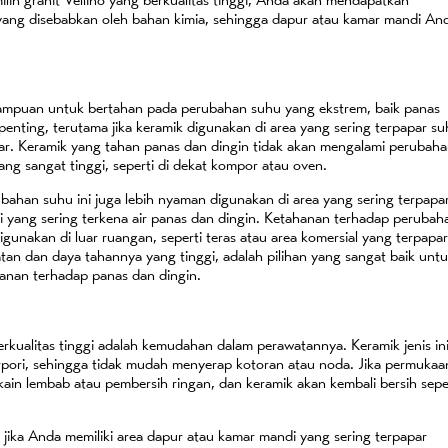
yang disebabkan oleh bahan kimia, sehingga dapur atau kamar mandi An
emampuan untuk bertahan pada perubahan suhu yang ekstrem, baik panas
 penting, terutama jika keramik digunakan di area yang sering terpapar s
uar. Keramik yang tahan panas dan dingin tidak akan mengalami perubah
ng sangat tinggi, seperti di dekat kompor atau oven.
ubahan suhu ini juga lebih nyaman digunakan di area yang sering terpapa
di yang sering terkena air panas dan dingin. Ketahanan terhadap perubah
igunakan di luar ruangan, seperti teras atau area komersial yang terpapa
tan dan daya tahannya yang tinggi, adalah pilihan yang sangat baik unt
anan terhadap panas dan dingin.
rkualitas tinggi adalah kemudahan dalam perawatannya. Keramik jenis in
rpori, sehingga tidak mudah menyerap kotoran atau noda. Jika permukaa
ain lembab atau pembersih ringan, dan keramik akan kembali bersih sepe
 jika Anda memiliki area dapur atau kamar mandi yang sering terpapar