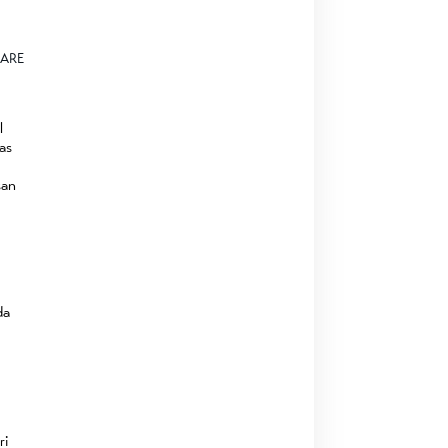
ARE
l
as
san
da
ri