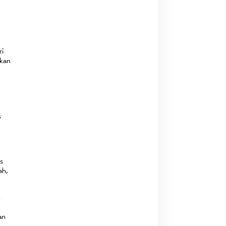
ri
akan
s
is
ah,
n
an