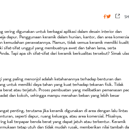
SH
ng sering digunakan untuk berbagai aplikasi dalam desain interior dan
a meja dapur. Penggunaan keramik dalam hunian, kantor, dan area komersia
an kemudahan perawatannya. Namun, tidak semua keramik memiliki kualit
iki sifat-sifat unggul yang membuatnya awet dan tahan lama, serta
nda. Tapi apa sih sifat-sifat dari keramik berkualitas tersebut? Simak ula
inggi yang paling menonjol adalah ketahanannya terhadap benturan dan
cang untuk memiliki daya tahan yang kuat terhadap tekanan fisik. Tidak
da berat atau terjatuh. Proses pembuatan yang melibatkan pemanasan pa
h padat dan kokoh, sehingga mampu menahan beban yang lebih besar
gat penting, terutama jika keramik digunakan di area dengan lalu lintas
nturan, seperti dapur, ruang keluarga, atau area komersial. Misalnya,
ring kali terpapar benda berat yang dapat jatuh atau terbentur. Keramik
ermukaan tetap utuh dan tidak mudah rusak, memberikan nilai tambah da