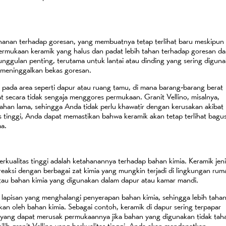
tahanan terhadap goresan, yang membuatnya tetap terlihat baru meskipun
rmukaan keramik yang halus dan padat lebih tahan terhadap goresan da
unggulan penting, terutama untuk lantai atau dinding yang sering digun
 meninggalkan bekas goresan.
hat pada area seperti dapur atau ruang tamu, di mana barang-barang berat
pat secara tidak sengaja menggores permukaan. Granit Vellino, misalnya,
tahan lama, sehingga Anda tidak perlu khawatir dengan kerusakan akibat
s tinggi, Anda dapat memastikan bahwa keramik akan tetap terlihat bagu
ma.
berkualitas tinggi adalah ketahanannya terhadap bahan kimia. Keramik jen
eaksi dengan berbagai zat kimia yang mungkin terjadi di lingkungan rum
atau bahan kimia yang digunakan dalam dapur atau kamar mandi.
i lapisan yang menghalangi penyerapan bahan kimia, sehingga lebih taha
an oleh bahan kimia. Sebagai contoh, keramik di dapur sering terpapar
 yang dapat merusak permukaannya jika bahan yang digunakan tidak tah
lih granit Vellino yang berkualitas tinggi, Anda akan mendapatkan