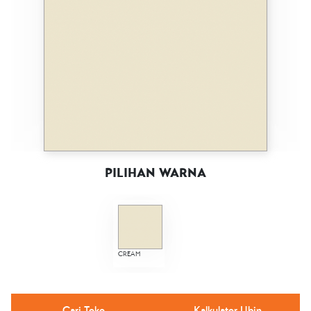
LUMINO CREAM
GV-7APLMIN45VL
FACE 01
60x60
VARIASI
1
PEI
MIN. CLASS 3
KETAHANAN SLIP
-
GLOSSY
PERMUKAAN
GLAZED
POLISHED
PILIHAN WARNA
CREAM
Cari Toko
Kalkulator Ubin