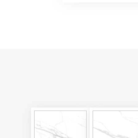
MAMORE BIA
GV-8BPMAMO05VL
FACE 01
60x60
VARIASI
KETAHANAN SLIP
PEI
MIN. 
PERMUKAAN
GLOSSY GLAZED P