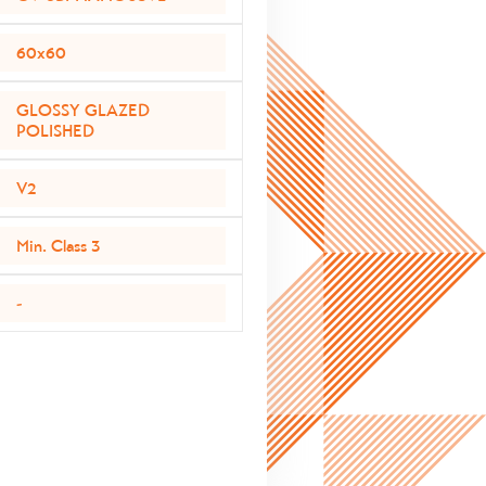
60x60
GLOSSY GLAZED
POLISHED
V2
Min. Class 3
-