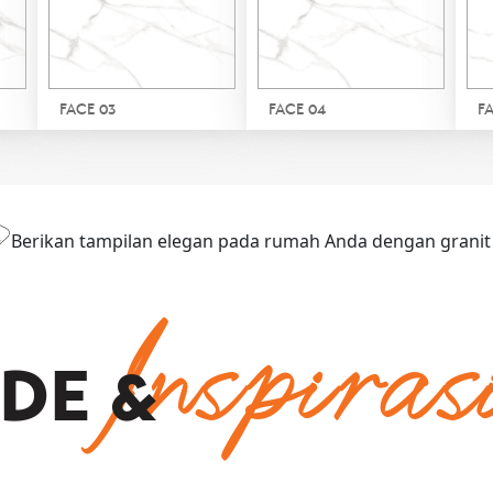
Ruang Tamu
FACE 03
FACE 04
F
FACE 01
REVIEW
FACE 02
FACE 03
Berikan tampilan elegan pada rumah Anda dengan granit b
Inspiras
IDE &