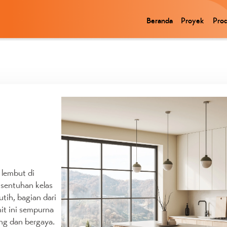
Beranda
Proyek
Pro
 lembut di
sentuhan kelas
tih, bagian dari
nit ini sempurna
ng dan bergaya.