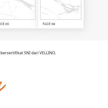
1 / 7
ACE 05
FACE 06
FACE 04
FACE 05
FACE 06
PREVIEW
ersertifikat SNI dari VELLINO.
i