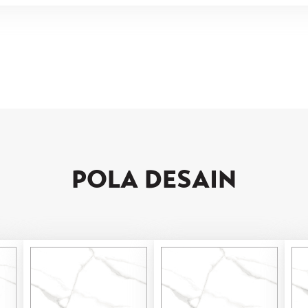
NCO
POLA DESAIN
V2
-
CLASS 3
OLISHED