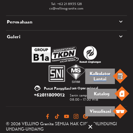
Tel: +62 21 8935 128
cs@vellinogranite.com
Perusahaan
Galeri
Kalkulator
Lantai
Jam Operasional
Pusat Panggilan
Katalog
+62811809012
Senin sampai Jumat
08.00 - 17.00 WIB
Visualisasi
© 2026 VELLINO Granite SEMUA HAK CIPTA DILINDUNGI
UNDANG-UNDANG