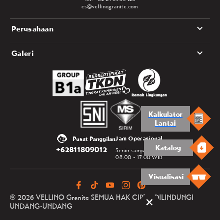
cs@vellinogranite.com
Perusahaan
Galeri
Kalkulator
Lantai
Jam Operasional
Pusat Panggilan
Katalog
+62811809012
Senin sampai Jumat
08.00 - 17.00 WIB
Visualisasi
© 2026 VELLINO Granite SEMUA HAK CIPTA DILINDUNGI
UNDANG-UNDANG