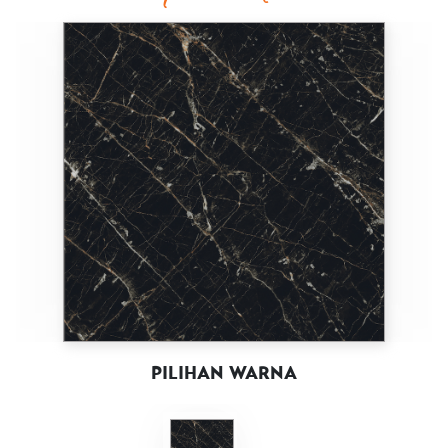
ROCNATION BLACK
GV-8BPROCN00VL
FACE 01
60x60
VARIASI
-
PEI
MIN. CLASS 3
KETAHANAN SLIP
-
GLOSSY
PERMUKAAN
GLAZED
POLISHED
PILIHAN WARNA